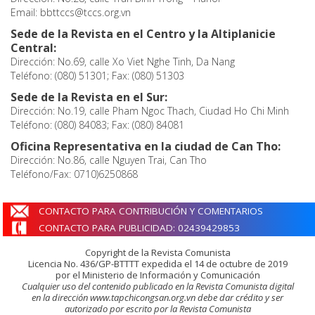
Email: bbttccs@tccs.org.vn
Sede de la Revista en el Centro y la Altiplanicie
Central:
Dirección: No.69, calle Xo Viet Nghe Tinh, Da Nang
Teléfono: (080) 51301; Fax: (080) 51303
Sede de la Revista en el Sur:
Dirección: No.19, calle Pham Ngoc Thach, Ciudad Ho Chi Minh
Teléfono: (080) 84083; Fax: (080) 84081
Oficina Representativa en la ciudad de Can Tho:
Dirección: No.86, calle Nguyen Trai, Can Tho
Teléfono/Fax: 0710)6250868
CONTACTO PARA CONTRIBUCIÓN Y COMENTARIOS
CONTACTO PARA PUBLICIDAD: 02439429853
Copyright de la Revista Comunista
Licencia No. 436/GP-BTTTT expedida el 14 de octubre de 2019
por el Ministerio de Información y Comunicación
Cualquier uso del contenido publicado en la Revista Comunista digital
en la dirección www.tapchicongsan.org.vn debe dar crédito y ser
autorizado por escrito por la Revista Comunista