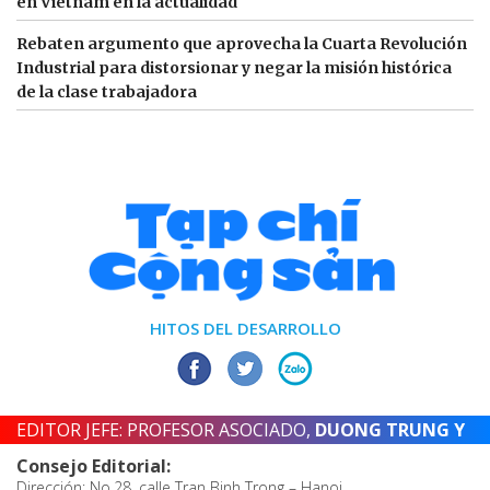
en Vietnam en la actualidad
Rebaten argumento que aprovecha la Cuarta Revolución
Industrial para distorsionar y negar la misión histórica
de la clase trabajadora
HITOS DEL DESARROLLO
EDITOR JEFE: PROFESOR ASOCIADO,
DUONG TRUNG Y
Consejo Editorial:
Dirección: No.28, calle Tran Binh Trong – Hanoi