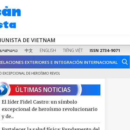
MUNISTA DE VIETNAM
ພາສາລາວ
中文
ENGLISH
TIẾNG VIỆT
ISSN 2734-9071
RELACIONES EXTERIORES E INTEGRACIÓN INTERNACIONAL
XCEPCIONAL DE HEROÍSMO REVOLUCIONARIO Y DE...
FORTALECER LA SALU
2
ÚLTIMAS NOTICIAS
El líder Fidel Castro: un símbolo
excepcional de heroísmo revolucionario
y de...
Fortalecer la salud física: Fundamento del