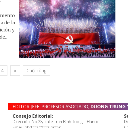
omento
a de la
ición y
e...
4
»
Cuối cùng
EDITOR JEFE: PROFESOR ASOCIADO,
DUONG TRUNG 
Consejo Editorial:
S
Dirección: No.28, calle Tran Binh Trong – Hanoi
Di
Email: bbttccs@tccs.org.vn
Ch