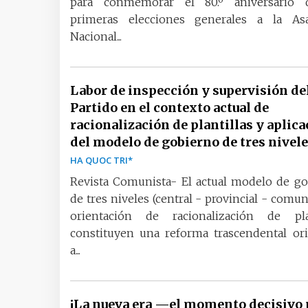
para conmemorar el 80.º aniversario 
primeras elecciones generales a la As
Nacional...
Labor de inspección y supervisión de
Partido en el contexto actual de
racionalización de plantillas y aplic
del modelo de gobierno de tres nivel
HA QUOC TRI*
Revista Comunista- El actual modelo de g
de tres niveles (central - provincial - comuna
orientación de racionalización de plan
constituyen una reforma trascendental or
a...
¡La nueva era —el momento decisivo 