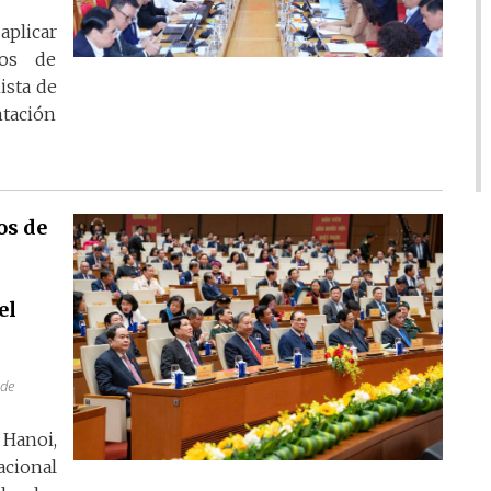
plicar
dos de
ista de
ntación
os de
l
el
 de
 Hanoi,
cional