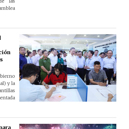
de las
amblea
l
ación
es
obierno
l) y la
tillas
ientada
para