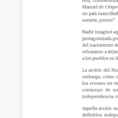
Hoy, conmemoram
Manuel de Céspede
un país mancillad
somete, perece".
Nadie imaginó aqu
protagonizada por
del nacimiento de
rehusaron a dejar
a los pueblos su l
La acción del Mon
embargo, como di
los reveses en vi
comienzo de una
independencia, c
Aquella acción ma
definitiva indep