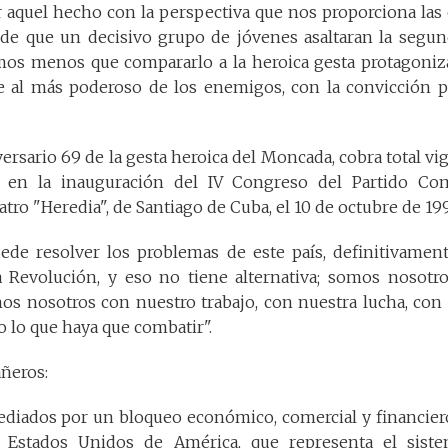
ar aquel hecho con la perspectiva que nos proporciona las 
sde que un decisivo grupo de jóvenes asaltaran la segund
os menos que compararlo a la heroica gesta protagoniz
te al más poderoso de los enemigos, con la convicción p
versario 69 de la gesta heroica del Moncada, cobra total vi
en la inauguración del IV Congreso del Partido Co
atro "Heredia", de Santiago de Cuba, el 10 de octubre de 199
ede resolver los problemas de este país, definitivamen
la Revolución, y eso no tiene alternativa; somos nosotr
mos nosotros con nuestro trabajo, con nuestra lucha, con
 lo que haya que combatir".
ñeros:
diados por un bloqueo económico, comercial y financier
 Estados Unidos de América, que representa el sist