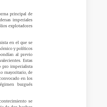
orma principal de
adenas imperiales
lios explotadores
ista en el que se
ómico y políticos
pondían al previo
valecientes. Estas
 pro imperialista
o mayoritario, de
, convocado en los
régimen burgués
acontecimiento se
cia de dos hechos