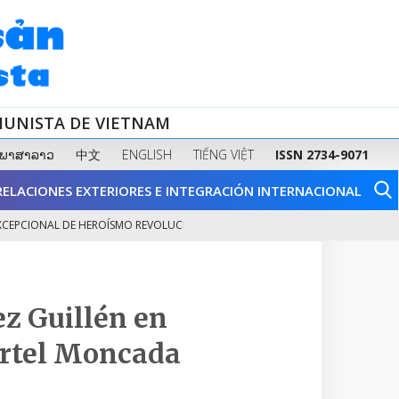
MUNISTA DE VIETNAM
ພາສາລາວ
中文
ENGLISH
TIẾNG VIỆT
ISSN 2734-9071
RELACIONES EXTERIORES E INTEGRACIÓN INTERNACIONAL
CIONAL DE HEROÍSMO REVOLUCIONARIO Y DE...
FORTALECER LA SALUD FÍ
2
z Guillén en
uartel Moncada