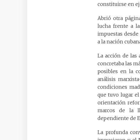
constituirse en e
Abrió otra págin
lucha frente a l
impuestas desde 
a la nación cuban
La acción de las
concretaba las m
posibles en la c
análisis marxista
condiciones madu
que tuvo lugar el
orientación refor
marcos de la l
dependiente de E
La profunda conv
impusieron y el 