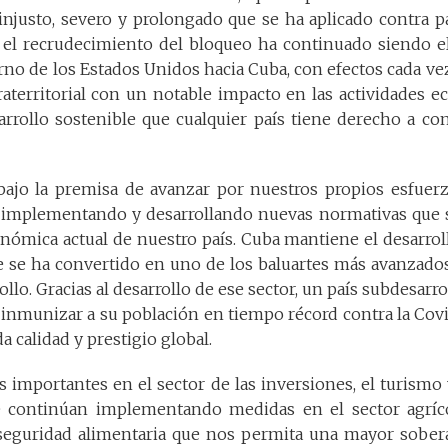
injusto, severo y prolongado que se ha aplicado contra p
 el recrudecimiento del bloqueo ha continuado siendo el 
erno de los Estados Unidos hacia Cuba, con efectos cada v
raterritorial con un notable impacto en las actividades e
arrollo sostenible que cualquier país tiene derecho a co
 bajo la premisa de avanzar por nuestros propios esfuerz
implementando y desarrollando nuevas normativas que 
nómica actual de nuestro país. Cuba mantiene el desarroll
e se ha convertido en uno de los baluartes más avanzados
ollo. Gracias al desarrollo de ese sector, un país subdesarr
inmunizar a su población en tiempo récord contra la Covi
a calidad y prestigio global.
s importantes en el sector de las inversiones, el turismo 
 continúan implementando medidas en el sector agríco
 seguridad alimentaria que nos permita una mayor soberan