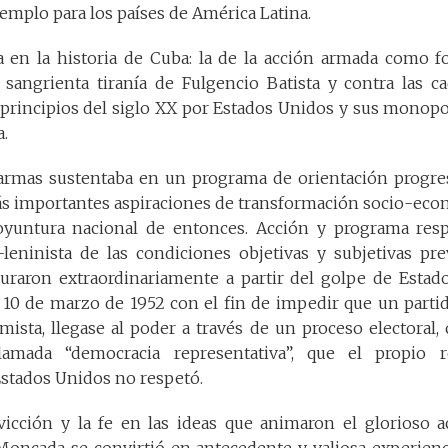
jemplo para los países de América Latina.
a en la historia de Cuba: la de la acción armada como f
a sangrienta tiranía de Fulgencio Batista y contra las c
principios del siglo XX por Estados Unidos y sus monopo
a.
 armas sustentaba en un programa de orientación progres
ás importantes aspiraciones de transformación socio-econ
oyuntura nacional de entonces. Acción y programa res
-leninista de las condiciones objetivas y subjetivas pre
raron extraordinariamente a partir del golpe de Estado
 10 de marzo de 1952 con el fin de impedir que un partid
mista, llegase al poder a través de un proceso electoral
lamada “democracia representativa”, que el propio 
stados Unidos no respetó.
icción y la fe en las ideas que animaron el glorioso 
Moncada se convirtió en antecedente y valiosa experien