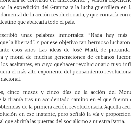
vos: la expedición del Granma y la lucha guerrillera en 
ndamental de la acción revolucionaria, y que contaría con 
stino que abarcaría todo el país.
cribió unas palabras inmortales: "Nada hay más 
ue la libertad". Y por ese objetivo tan hermoso lucharon
ante esos años. Las ideas de José Martí, de profunda 
ica y moral de muchas generaciones de cubanos fueron
 los asaltantes, en cuyo quehacer revolucionario tuvo infl
fuera el más alto exponente del pensamiento revolucionar
nacional.
os, cinco meses y cinco días de la acción del Monc
la tiranía tras un accidentado camino en el que fueron d
obtenidas de la primera acción revolucionaria. Aquella acci
volución en ese instante, pero señaló la vía y proporcio
l que abriría las puertas del socialismo a nuestra Patria.