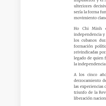
ulteriores decisi
sería la forma fu
movimiento clande
Ho Chi Minh es
independencia y q
los cubanos dur
formación polít
reivindicadas por
legado de quien 
la independencia 
A los cinco añ
derrocamiento de 
las experiencias 
triunfo de la Re
liberación naciona