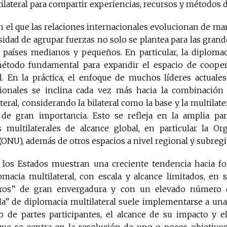
lateral para compartir experiencias, recursos y métodos d
 el que las relaciones internacionales evolucionan de ma
sidad de agrupar fuerzas no solo se plantea para las grand
 países medianos y pequeños. En particular, la diplomaci
étodo fundamental para expandir el espacio de coopera
l. En la práctica, el enfoque de muchos líderes actuales
ionales se inclina cada vez más hacia la combinación
ateral, considerando la bilateral como la base y la multila
e gran importancia. Esto se refleja en la amplia par
 multilaterales de alcance global, en particular la Or
ONU), además de otros espacios a nivel regional y subregi
los Estados muestran una creciente tendencia hacia f
omacia multilateral, con escala y alcance limitados, en 
ros” de gran envergadura y con un elevado número 
a” de diplomacia multilateral suele implementarse a un
 de partes participantes, el alcance de su impacto y e
que se centra en la resolución de uno o pocos objetivos 