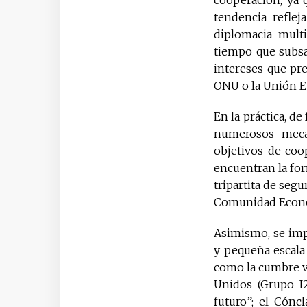
tendencia refle
diplomacia multi
tiempo que subsan
intereses que pre
ONU o la Unión E
En la práctica, d
numerosos mecan
objetivos de coo
encuentran la for
tripartita de seg
Comunidad Económi
Asimismo, se imp
y pequeña escala
como la cumbre vi
Unidos (Grupo I2
futuro”; el Cónc