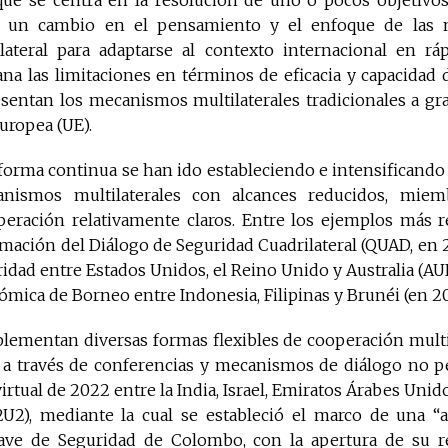
ja un cambio en el pensamiento y el enfoque de las n
lateral para adaptarse al contexto internacional en ráp
a las limitaciones en términos de eficacia y capacidad d
sentan los mecanismos multilaterales tradicionales a gra
uropea (UE).
e forma continua se han ido estableciendo e intensificando 
ismos multilaterales con alcances reducidos, miem
peración relativamente claros. Entre los ejemplos más r
mación del Diálogo de Seguridad Cuadrilateral (QUAD, en 20
uridad entre Estados Unidos, el Reino Unido y Australia (AUK
ca de Borneo entre Indonesia, Filipinas y Brunéi (en 202
lementan diversas formas flexibles de cooperación multi
 a través de conferencias y mecanismos de diálogo no p
rtual de 2022 entre la India, Israel, Emiratos Árabes Unid
U2), mediante la cual se estableció el marco de una “a
lave de Seguridad de Colombo, con la apertura de su 