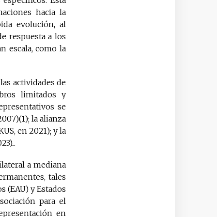
aciones hacia la
ida evolución, al
e respuesta a los
n escala, como la
las actividades de
bros limitados y
epresentativos se
07)(1); la alianza
US, en 2021); y la
3)...
lateral a mediana
ermanentes, tales
os (EAU) y Estados
sociación para el
representación en