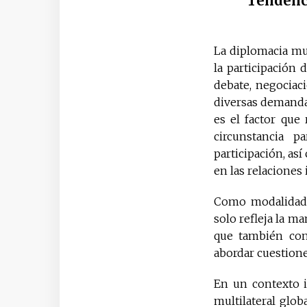
Tendenci
La diplomacia mul
la participación 
debate, negociac
diversas demandas
es el factor qu
circunstancia p
participación, as
en las relaciones
Como modalidad i
solo refleja la m
que también con
abordar cuestione
En un contexto i
multilateral glob