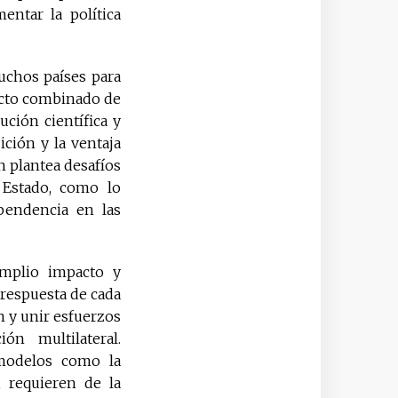
entar la política
uchos países para
acto combinado de
ución científica y
ción y la ventaja
n plantea desafíos
a Estado, como lo
pendencia en las
amplio impacto y
 respuesta de cada
n y unir esfuerzos
n multilateral.
a modelos como la
 requieren de la