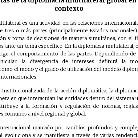
as de la diplomacia multilateral global en
contexto
tilateral es una actividad en las relaciones internaciona
de tres o más partes (principalmente Estados nacionales)
ión y toma de decisiones de manera simultánea, con el f
 ante un tema específico. En la diplomacia multilateral, e
e rige el comportamiento de las partes. Dependiendo d
articular, la divergencia de intereses definirá la mo
í como el modo y el grado de utilización del modelo diplom
 internacionales.
nstitucionalizada de la acción diplomática, la diplomaci
anera en que interactúan las entidades dentro del sistema i
tribuye a la formación y regulación de normas, regla
s comunes a nivel regional y global.
nternacional marcado por cambios profundos y complej
al evoluciona y se manifiesta a través de varias tendencia