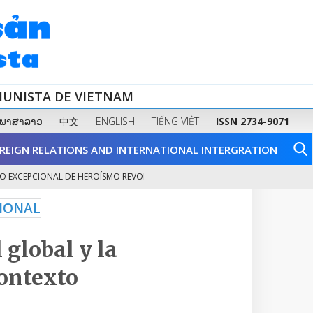
MUNISTA DE VIETNAM
ພາສາລາວ
中文
ENGLISH
TIẾNG VIỆT
ISSN 2734-9071
REIGN RELATIONS AND INTERNATIONAL INTERGRATION
PCIONAL DE HEROÍSMO REVOLUCIONARIO Y DE...
FORTALECER LA SALUD FÍ
2
CIONAL
 global y la
ontexto