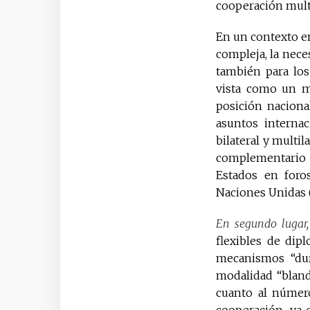
cooperación multi
En un contexto en
compleja, la nece
también para los
vista como un m
posición naciona
asuntos internac
bilateral y multil
complementario d
Estados en foros
Naciones Unidas (
En segundo lugar,
flexibles de dipl
mecanismos “du
modalidad “bland
cuanto al número
cooperación, ya 