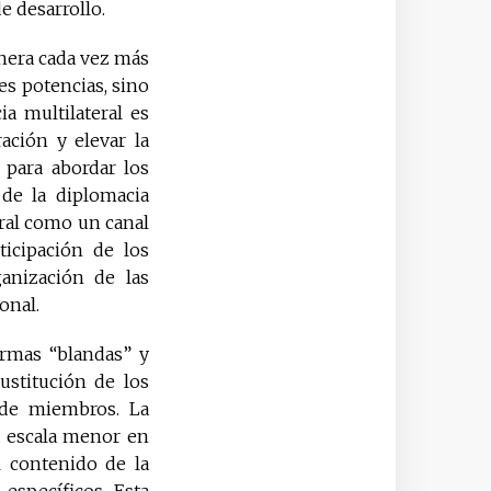
e desarrollo.
nera cada vez más
es potencias, sino
a multilateral es
ción y elevar la
 para abordar los
 de la diplomacia
teral como un canal
ticipación de los
ganización de las
onal.
ormas “blandas” y
sustitución de los
de miembros. La
a escala menor en
l contenido de la
específicos. Esta