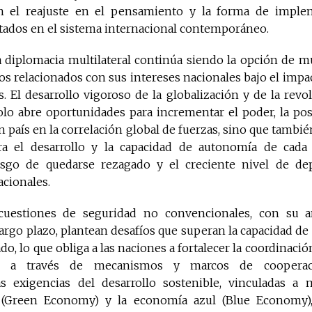
n el reajuste en el pensamiento y la forma de implem
stados en el sistema internacional contemporáneo.
 diplomacia multilateral continúa siendo la opción de m
os relacionados con sus intereses nacionales bajo el imp
s. El desarrollo vigoroso de la globalización y de la revol
lo abre oportunidades para incrementar el poder, la posi
 país en la correlación global de fuerzas, sino que tambié
ara el desarrollo y la capacidad de autonomía de cad
esgo de quedarse rezagado y el creciente nivel de de
acionales.
 cuestiones de seguridad no convencionales, con su 
argo plazo, plantean desafíos que superan la capacidad de
do, lo que obliga a las naciones a fortalecer la coordinació
os a través de mecanismos y marcos de cooperació
as exigencias del desarrollo sostenible, vinculadas 
(Green Economy) y la economía azul (Blue Economy),