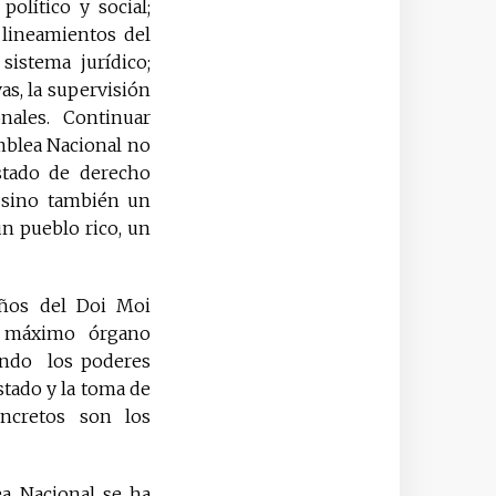
político y social;
 lineamientos del
sistema jurídico;
as, la supervisión
ales. Continuar
mblea Nacional no
stado de derecho
, sino también un
 un pueblo rico, un
años del Doi Moi
o máximo órgano
iendo los poderes
stado y la toma de
oncretos son los
lea Nacional se ha