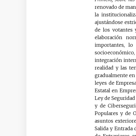
renovado de mane
la institucionali
ajustándose estri
de los votantes
elaboración nor
importantes, lo
socioeconómico, 
integración inter
realidad y las te
gradualmente en l
leyes de Empresas
Estatal en Empres
Ley de Seguridad 
y de Cibersegurid
Populares y de Or
asuntos exterior
Salida y Entrada 