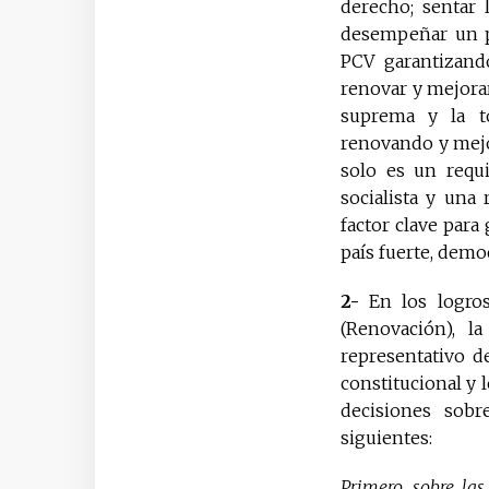
derecho; sentar l
desempeñar un pap
PCV garantizando 
renovar y mejorar
suprema y la t
renovando y mejo
solo es un requ
socialista y una
factor clave para 
país fuerte, democ
2-
En los logros
(Renovación), 
representativo d
constitucional y 
decisiones sobr
siguientes:
Primero, sobre las