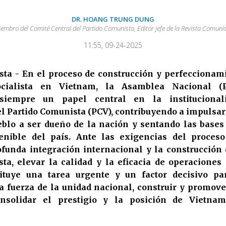
DR. HOANG TRUNG DUNG
embro del Comité Central del Partido Comunista, Editor jefe de la Revista Comuni
11:55, 09-24-2025
ta - En el proceso de construcción y perfeccionam
cialista en Vietnam, la Asamblea Nacional (
iempre un papel central en la institucional
l Partido Comunista (PCV), contribuyendo a impulsar
blo a ser dueño de la nación y sentando las bases
tenible del país. Ante las exigencias del proces
ofunda integración internacional y la construcción
sta, elevar la calidad y la eficacia de operacione
ituye una tarea urgente y un factor decisivo pa
la fuerza de la unidad nacional, construir y promov
consolidar el prestigio y la posición de Vietna