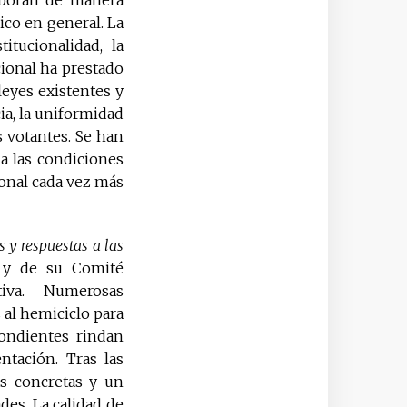
aboran de manera
ico en general. La
itucionalidad, la
cional ha prestado
eyes existentes y
a, la uniformidad
os votantes. Se han
a las condiciones
ional cada vez más
s y respuestas a las
 y de su Comité
ctiva. Numerosas
 al hemiciclo para
pondientes rindan
tación. Tras las
as concretas y un
des. La calidad de