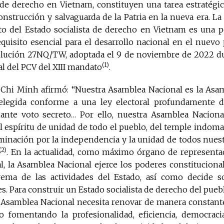
 de derecho en Vietnam, constituyen una tarea estratégic
construcción y salvaguarda de la Patria en la nueva era. La
o del Estado socialista de derecho en Vietnam es una pol
equisito esencial para el desarrollo nacional en el nuev
olución 27NQ/TW, adoptada el 9 de noviembre de 2022 du
(1)
l del PCV del XIII mandato
.
 Chi Minh afirmó: “Nuestra Asamblea Nacional es la Asa
elegida conforme a una ley electoral profundamente de
ante voto secreto… Por ello, nuestra Asamblea Naciona
l espíritu de unidad de todo el pueblo, del temple indoma
minación por la independencia y la unidad de todos nuest
(2)
. En la actualidad, como máximo órgano de representa
al, la Asamblea Nacional ejerce los poderes constitucional 
rema de las actividades del Estado, así como decide s
s. Para construir un Estado socialista de derecho del puebl
la Asamblea Nacional necesita renovar de manera constant
 fomentando la profesionalidad, eficiencia, democraci