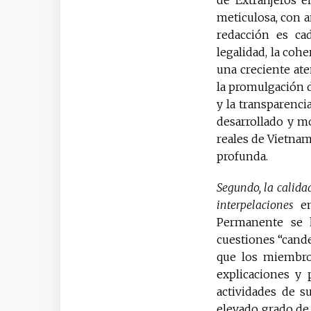
de Extranjeros 
meticulosa, con a
redacción es cad
legalidad, la coh
una creciente ate
la promulgación d
y la transparencia
desarrollado y m
reales de Vietnam
profunda.
Segundo, la calidad
interpelaciones
e
Permanente se h
cuestiones “cande
que los miembros
explicaciones y
actividades de s
elevado grado de 