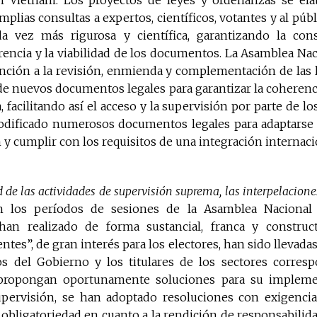
en Vietnam. Los proyectos de leyes y ordenanzas se el
mplias consultas a expertos, científicos, votantes y al públ
a vez más rigurosa y científica, garantizando la const
erencia y la viabilidad de los documentos. La Asamblea Na
nción a la revisión, enmienda y complementación de las l
e nuevos documentos legales para garantizar la coherenci
, facilitando así el acceso y la supervisión por parte de l
odificado numerosos documentos legales para adaptarse 
 y cumplir con los requisitos de una integración internac
 de las actividades de supervisión suprema, las interpelacione
n los períodos de sesiones de la Asamblea Nacional
an realizado de forma sustancial, franca y constru
ntes”, de gran interés para los electores, han sido llevadas
 del Gobierno y los titulares de los sectores corres
 propongan oportunamente soluciones para su implemen
upervisión, se han adoptado resoluciones con exigenci
obligatoriedad en cuanto a la rendición de responsabilida