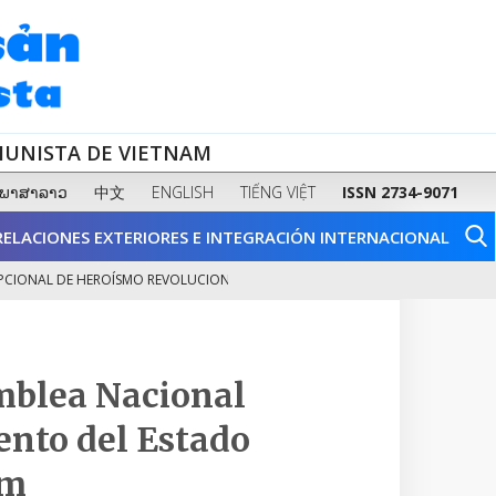
MUNISTA DE VIETNAM
ພາສາລາວ
中文
ENGLISH
TIẾNG VIỆT
ISSN 2734-9071
RELACIONES EXTERIORES E INTEGRACIÓN INTERNACIONAL
L DE HEROÍSMO REVOLUCIONARIO Y DE...
FORTALECER LA SALUD FÍSICA:
2
amblea Nacional
ento del Estado
am