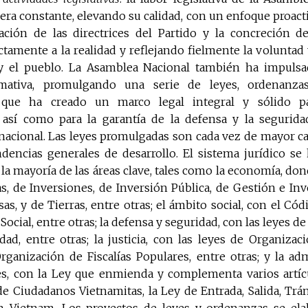
ra constante, elevando su calidad, con un enfoque proact
zación de las directrices del Partido y la concreción de
ctamente a la realidad y reflejando fielmente la voluntad 
 y el pueblo. La Asamblea Nacional también ha impulsa
mativa, promulgando una serie de leyes, ordenanza
 que ha creado un marco legal integral y sólido pa
así como para la garantía de la defensa y la segurida
nacional. Las leyes promulgadas son cada vez de mayor cal
ndencias generales de desarrollo. El sistema jurídico se
a mayoría de las áreas clave, tales como la economía, don
, de Inversiones, de Inversión Pública, de Gestión e Inv
as, y de Tierras, entre otras; el ámbito social, con el Códi
Social, entre otras; la defensa y seguridad, con las leyes d
ad, entre otras; la justicia, con las leyes de Organizac
ganización de Fiscalías Populares, entre otras; y la adm
es, con la Ley que enmienda y complementa varios artíc
de Ciudadanos Vietnamitas, la Ley de Entrada, Salida, Trá