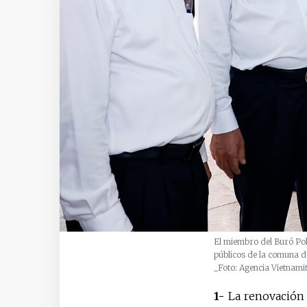
El miembro del Buró Pol
públicos de la comuna de
_Foto: Agencia Vietnami
1-
La renovación y