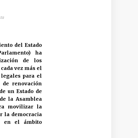
sta
iento del Estado
Parlamento) ha
ización de los
 cada vez más el
 legales para el
o de renovación
 de un Estado de
s de la Asamblea
ra movilizar la
er la democracia
m en el ámbito