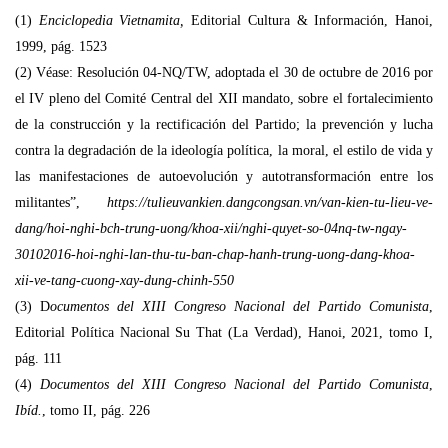
(1)
Enciclopedia Vietnamita,
Editorial Cultura & Información, Hanoi,
1999, pág. 1523
(2) Véase: Resolución 04-NQ/TW, adoptada el 30 de octubre de 2016 por
el IV pleno del Comité Central del XII mandato, sobre el fortalecimiento
de la construcción y la rectificación del Partido; la prevención y lucha
contra la degradación de la ideología política, la moral, el estilo de vida y
las manifestaciones de autoevolución y autotransformación entre los
militantes”,
https://tulieuvankien.dangcongsan.vn/van-kien-tu-lieu-ve-
dang/hoi-nghi-bch-trung-uong/khoa-xii/nghi-quyet-so-04nq-tw-ngay-
30102016-hoi-nghi-lan-thu-tu-ban-chap-hanh-trung-uong-dang-khoa-
xii-ve-tang-cuong-xay-dung-chinh-550
(3) D
ocumentos del XIII Congreso Nacional del Partido Comunista
,
Editorial Política Nacional Su That (La Verdad), Hanoi, 2021, tomo I,
pág. 111
(4)
Documentos del XIII Congreso Nacional del Partido Comunista
,
Ibíd.
, tomo II, pág. 226