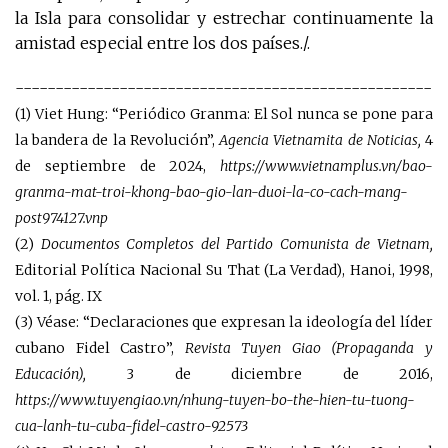
la Isla para consolidar y estrechar continuamente la
amistad especial entre los dos países./.
----------------------------------------------------
(1) Viet Hung: “Periódico Granma: El Sol nunca se pone para
la bandera de la Revolución”,
Agencia Vietnamita de Noticias,
4
de septiembre de 2024,
https://www.vietnamplus.vn/bao-
granma-mat-troi-khong-bao-gio-lan-duoi-la-co-cach-mang-
post974127.vnp
(2)
Documentos Completos del Partido Comunista de Vietnam,
Editorial Política Nacional Su That (La Verdad), Hanoi, 1998,
vol. 1, pág. IX
(3) Véase: “Declaraciones que expresan la ideología del líder
cubano Fidel Castro”,
Revista Tuyen Giao (Propaganda y
Educación),
3 de diciembre de 2016,
https://www.tuyengiao.vn/nhung-tuyen-bo-the-hien-tu-tuong-
cua-lanh-tu-cuba-fidel-castro-92573