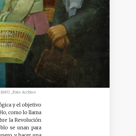
, 1967)
_Foto: Archivo
gica y el objetivo
Ho, como lo llama
bre la Revolución
eblo se unan para
spero, y hacer una