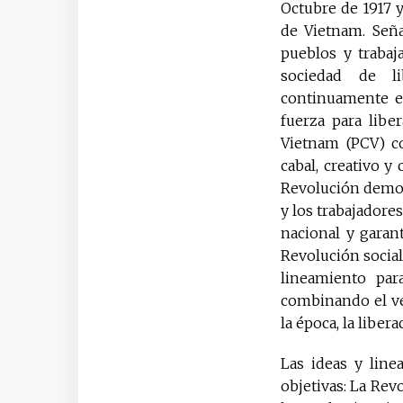
Octubre de 1917 
de Vietnam. Seña
pueblos y traba
sociedad de lib
continuamente el
fuerza para libe
Vietnam (PCV) co
cabal, creativo y
Revolución democr
y los trabajadore
nacional y garan
Revolución social
lineamiento par
combinando el ver
la época, la liber
Las ideas y lin
objetivas: La Rev