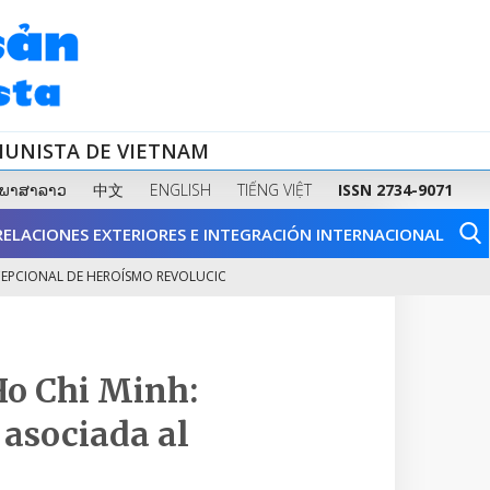
MUNISTA DE VIETNAM
ພາສາລາວ
中文
ENGLISH
TIẾNG VIỆT
ISSN 2734-9071
RELACIONES EXTERIORES E INTEGRACIÓN INTERNACIONAL
L DE HEROÍSMO REVOLUCIONARIO Y DE...
FORTALECER LA SALUD FÍSICA:
2
Ho Chi Minh:
 asociada al