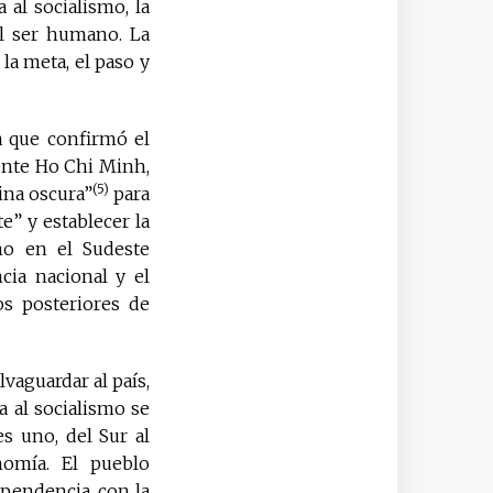
 al socialismo, la
el ser humano. La
 la meta, el paso y
a que confirmó el
dente Ho Chi Minh,
(5)
tina oscura”
para
e” y establecer la
no en el Sudeste
ncia nacional y el
s posteriores de
vaguardar al país,
a al socialismo se
s uno, del Sur al
nomía. El pueblo
ependencia, con la