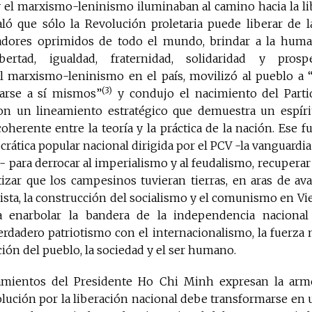
y el marxismo-leninismo iluminaban al camino hacia la li
ló que sólo la Revolución proletaria puede liberar de la
jadores oprimidos de todo el mundo, brindar a la hum
ertad, igualdad, fraternidad, solidaridad y prosp
 marxismo-leninismo en el país, movilizó al pueblo a “u
(3)
rarse a sí mismos”
y condujo el nacimiento del Part
n un lineamiento estratégico que demuestra un espíri
 coherente entre la teoría y la práctica de la nación. Ese f
ática popular nacional dirigida por el PCV -la vanguardia 
s- para derrocar al imperialismo y al feudalismo, recupera
tizar que los campesinos tuvieran tierras, en aras de av
ista, la construcción del socialismo y el comunismo en Vie
a enarbolar la bandera de la independencia nacional 
dadero patriotismo con el internacionalismo, la fuerza n
ación del pueblo, la sociedad y el ser humano.
eamientos del Presidente Ho Chi Minh expresan la armo
olución por la liberación nacional debe transformarse en u