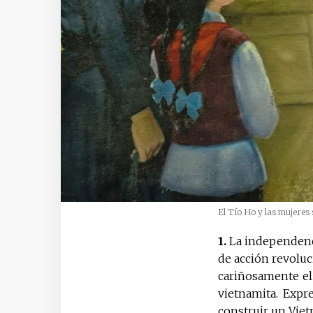
El Tío Ho y las mujeres
1.
La independencia
de acción revoluc
cariñosamente el
vietnamita. Expr
construir un Viet