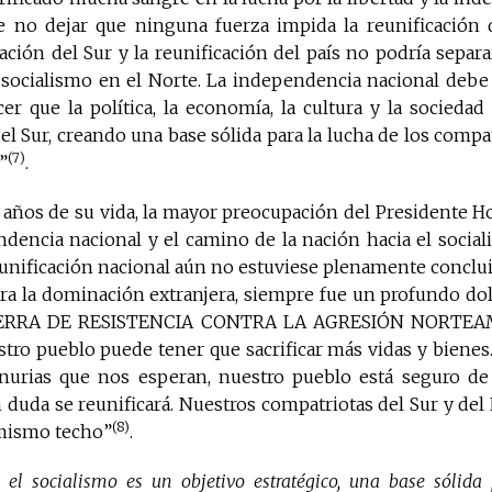
 no dejar que ninguna fuerza impida la reunificación d
ración del Sur y la reunificación del país no podría separa
 socialismo en el Norte. La independencia nacional debe 
er que la política, la economía, la cultura y la socieda
del Sur, creando una base sólida para la lucha de los compat
(7)
”
.
 años de su vida, la mayor preocupación del Presidente H
dencia nacional y el camino de la nación hacia el social
eunificación nacional aún no estuviese plenamente conclui
era la dominación extranjera, siempre fue un profundo do
GUERRA DE RESISTENCIA CONTRA LA AGRESIÓN NORTEA
tro pueblo puede tener que sacrificar más vidas y bienes.
enurias que nos esperan, nuestro pueblo está seguro de l
n duda se reunificará. Nuestros compatriotas del Sur y del
(8)
 mismo techo”
.
 el socialismo es un objetivo estratégico, una base sólida 