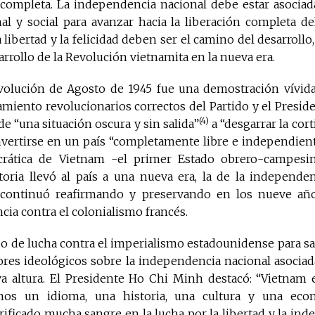
a completa. La independencia nacional debe estar asociada
nal y social para avanzar hacia la liberación completa d
libertad y la felicidad deben ser el camino del desarrollo,
sarrollo de la Revolución vietnamita en la nueva era.
evolución de Agosto de 1945 fue una demostración vívid
amiento revolucionarios correctos del Partido y el Presi
(4)
de “una situación oscura y sin salida”
a “desgarrar la cor
onvertirse en un país “completamente libre e independient
rática de Vietnam -el primer Estado obrero-campesi
ctoria llevó al país a una nueva era, la de la independe
e continuó reafirmando y preservando en los nueve año
ncia contra el colonialismo francés.
o de lucha contra el imperialismo estadounidense para sal
ores ideológicos sobre la independencia nacional asociad
a altura. El Presidente Ho Chi Minh destacó: “Vietnam e
os un idioma, una historia, una cultura y una eco
rificado mucha sangre en la lucha por la libertad y la ind