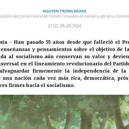
NGUYEN TRONG NGHIA
ecretario del Comité Central del Partido Comunista de Vietnam y Jefe de su Comis
21:02, 08-29-2024
sta - Han pasado 55 años desde que falleció el Pr
 enseñanzas y pensamientos sobre el objetivo de l
ada al socialismo aún conservan su valor y devien
nsversal en el lineamiento revolucionario del Partido
alvaguardar firmemente la independencia de la 
 una nación cada vez más rica, democrática, prósp
ces firmes hacia el socialismo.