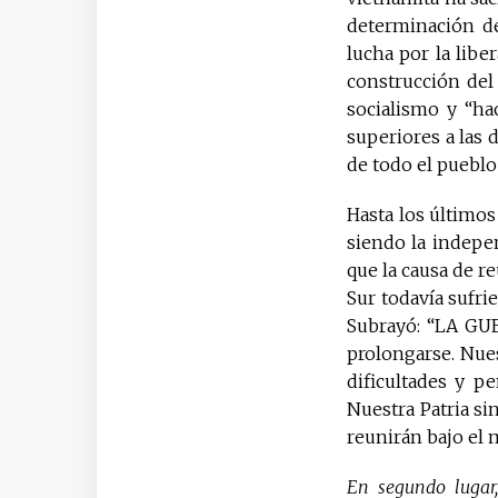
determinación de
lucha por la libe
construcción del
socialismo y “hac
superiores a las 
de todo el pueblo
Hasta los últimos
siendo la indepen
que la causa de r
Sur todavía sufri
Subrayó: “LA 
prolongarse. Nues
dificultades y p
Nuestra Patria si
reunirán bajo el
En segundo lugar,