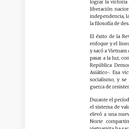
lograr la victori
liberación nacio
independencia, la 
la filosofía de de
El éxito de la R
enfoque y el line
y sacó a Vietnam 
pasar a la luz, c
República Democ
Asiático-. Esa vi
socialismo, y s
guerra de resiste
Durante el períod
el sistema de val
elevó a una nuev
Norte compartim
vietnamita ha sac