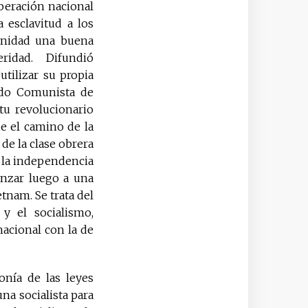
beración nacional
 esclavitud a los
anidad una buena
eridad. Difundió
tilizar su propia
ido Comunista de
tu revolucionario
ue el camino de la
de la clase obrera
r la independencia
anzar luego a una
tnam. Se trata del
y el socialismo,
acional con la de
nía de las leyes
na socialista para