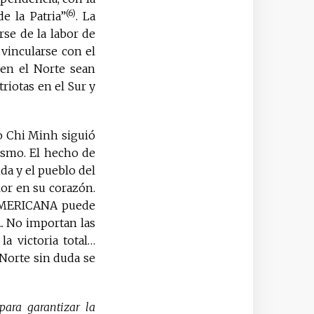
(6)
e la Patria”
. La
rse de la labor de
vincularse con el
d en el Norte sean
riotas en el Sur y
o Chi Minh siguió
ismo. El hecho de
da y el pueblo del
lor en su corazón.
MERICANA puede
.. No importan las
a victoria total…
 Norte sin duda se
para garantizar la