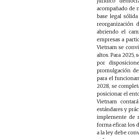
jurídico democrá
acompañado de me
base legal sólid
reorganización d
abriendo el cami
empresas a partic
Vietnam se convi
altos. Para 2025,
por disposicion
promulgación de
para el funcionam
2028, se completa
posicionar el ent
Vietnam contará
estándares y prác
implemente de m
forma eficaz los 
a la ley debe con