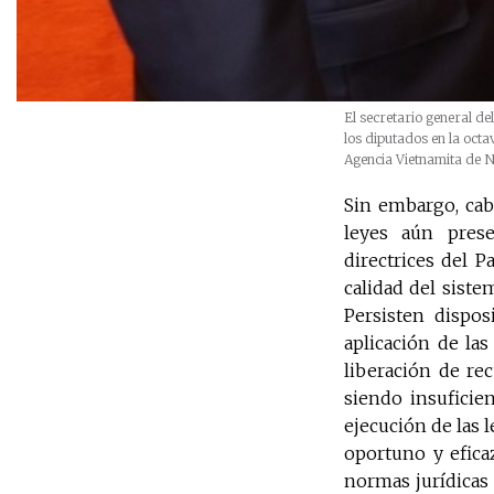
El secretario general de
los diputados en la oct
Agencia Vietnamita de N
Sin embargo, cab
leyes aún prese
directrices del 
calidad del siste
Persisten dispos
aplicación de la
liberación de re
siendo insuficie
ejecución de las 
oportuno y efica
normas jurídicas