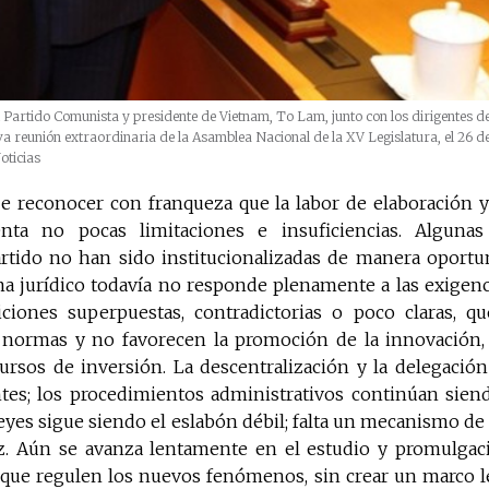
l Partido Comunista y presidente de Vietnam, To Lam, junto con los dirigentes de
ava reunión extraordinaria de la Asamblea Nacional de la XV Legislatura, el 26 
oticias
e reconocer con franqueza que la labor de elaboración y 
nta no pocas limitaciones e insuficiencias. Algunas
Partido no han sido institucionalizadas de manera oportu
ma jurídico todavía no responde plenamente a las exigenci
iciones superpuestas, contradictorias o poco claras, qu
s normas y no favorecen la promoción de la innovación, l
cursos de inversión. La descentralización y la delegació
ntes; los procedimientos administrativos continúan sien
leyes sigue siendo el eslabón débil; falta un mecanismo de 
z. Aún se avanza lentamente en el estudio y promulgaci
 que regulen los nuevos fenómenos, sin crear un marco le