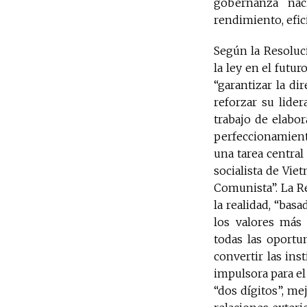
gobernanza nac
rendimiento, efici
Según la Resoluc
la ley en el futu
“garantizar la di
reforzar su lider
trabajo de elabor
perfeccionamiento
una tarea centra
socialista de Vie
Comunista”. La Re
la realidad, “bas
los valores más
todas las oportu
convertir las ins
impulsora para el
“dos dígitos”, mej