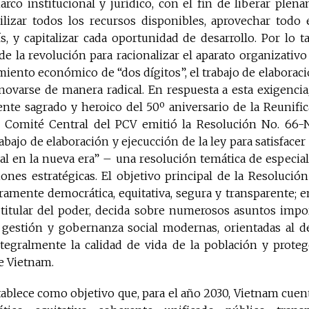
rco institucional y jurídico, con el fin de liberar plen
ilizar todos los recursos disponibles, aprovechar todo e
ís, y capitalizar cada oportunidad de desarrollo. Por lo t
 la revolución para racionalizar el aparato organizativo
miento económico de “dos dígitos”, el trabajo de elaboraci
novarse de manera radical. En respuesta a esta exigencia,
nte sagrado y heroico del 50º aniversario de la Reunific
el Comité Central del PCV emitió la Resolución No. 66
abajo de elaboración y ejecucción de la ley para satisfacer 
al en la nueva era” – una resolución temática de especia
nes estratégicas. El objetivo principal de la Resolución
amente democrática, equitativa, segura y transparente; e
 titular del poder, decida sobre numerosos asuntos impor
 gestión y gobernanza social modernas, orientadas al de
tegralmente la calidad de vida de la población y prote
de Vietnam.
ablece como objetivo que, para el año 2030, Vietnam cuen