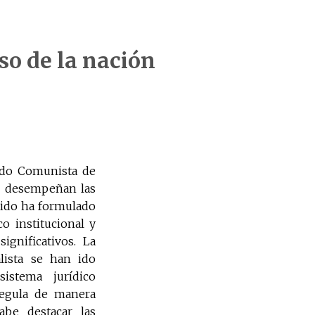
so de la nación
tido Comunista de
e desempeñan las
rtido ha formulado
o institucional y
ignificativos. La
lista se han ido
stema jurídico
 regula de manera
abe destacar las