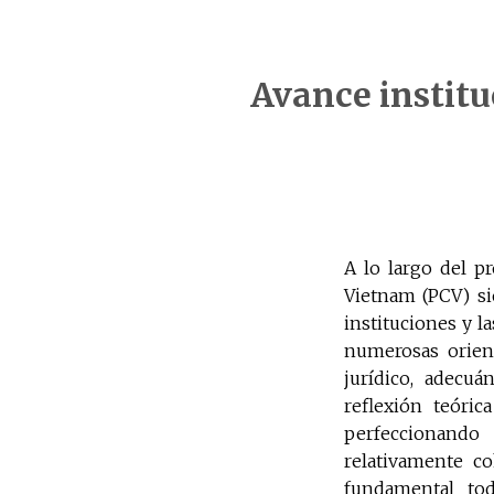
Avance institu
A lo largo del p
Vietnam (PCV) s
instituciones y l
numerosas orient
jurídico, adecuá
reflexión teóri
perfeccionand
relativamente co
fundamental tod