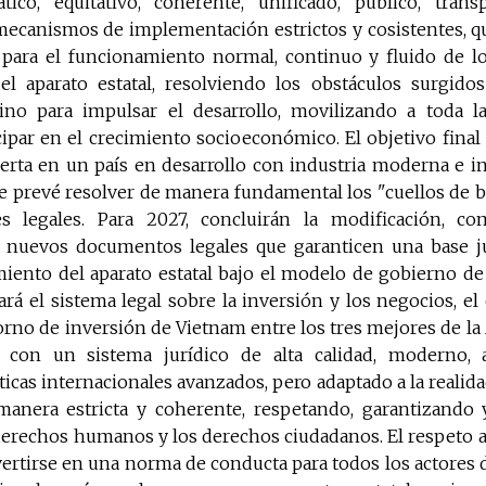
tico, equitativo, coherente, unificado, público, trans
canismos de implementación estrictos y cosistentes, q
a para el funcionamiento normal, continuo y fluido de lo
el aparato estatal, resolviendo los obstáculos surgidos
no para impulsar el desarrollo, movilizando a toda l
ipar en el crecimiento socioeconómico. El objetivo final 
erta en un país en desarrollo con industria moderna e 
 se prevé resolver de manera fundamental los "cuellos de 
es legales. Para 2027, concluirán la modificación, c
 nuevos documentos legales que garanticen una base ju
iento del aparato estatal bajo el modelo de gobierno de 
rá el sistema legal sobre la inversión y los negocios, el 
orno de inversión de Vietnam entre los tres mejores de la
 con un sistema jurídico de alta calidad, moderno, 
ticas internacionales avanzados, pero adaptado a la realida
anera estricta y coherente, respetando, garantizando 
derechos humanos y los derechos ciudadanos. El respeto a
vertirse en una norma de conducta para todos los actores de