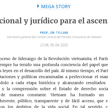
MEGA STORY
cional y jurídico para el ascen
PROF., DR. TO LAM
Secretario general del Comité Central del Partido Comunista de Vietnam
22:08, 05-04-2025
roceso de liderazgo de la Revolución vietnamita, el Par
iempre ha tenido una profunda conciencia del papel qu
as leyes en el desarrollo del país. Al mismo tiempo, el Pa
aciones y políticas encaminadas a perfeccionar el marc
ndolo a cada etapa histórica y alcanzando resultados s
ca y la comprensión sobre el Estado de derecho socia
o de manera constante. Vietnam ha formado un si
herente, público, transparente y de fácil acceso, que
os los ámbitos de la vida social. En tal sentido, c