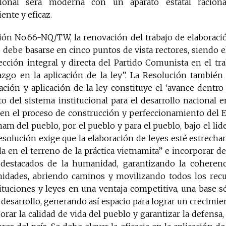
ional será moderna con un aparato estatal racional
ente y eficaz.
ión No.66-NQ/TW, la renovación del trabajo de elaboració
ro debe basarse en cinco puntos de vista rectores, siendo 
rección integral y directa del Partido Comunista en el trab
azgo en la aplicación de la ley”. La Resolución también 
ación y aplicación de la ley constituye el ‘avance dentro
 del sistema institucional para el desarrollo nacional e
l en el proceso de construcción y perfeccionamiento del 
tnam del pueblo, por el pueblo y para el pueblo, bajo el lid
solución exige que la elaboración de leyes esté estrecha
ada en el terreno de la práctica vietnamita” e incorporar d
 destacados de la humanidad, garantizando la coherenc
nidades, abriendo caminos y movilizando todos los recu
tituciones y leyes en una ventaja competitiva, una base s
 desarrollo, generando así espacio para lograr un crecim
orar la calidad de vida del pueblo y garantizar la defensa,