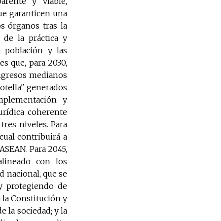
parente y viable,
ue garanticen una
s órganos tras la
 de la práctica y
a población y las
es que, para 2030,
ingresos medianos
botella" generados
omplementación y
rídica coherente
tres niveles. Para
cual contribuirá a
 ASEAN. Para 2045,
alineado con los
d nacional, que se
y protegiendo de
 la Constitución y
 la sociedad; y la