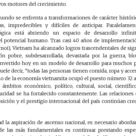
vos motores del crecimiento.
mundo se enfrenta a transformaciones de carácter históri
as, impredecibles y difíciles de anticipar. Paralelamen
ológica está abriendo un espacio de desarrollo infin
l potencial humano. Tras casi 40 años de implementaci
oi), Vietnam ha alcanzado logros trascendentales de sign
n pobre, subdesarrollada, devastada por la guerra, blo
nvertido hoy en un modelo de desarrollo para muchos 
ele decir, “todas las personas tienen comida, ropa y acces
o de la economía vietnamita ocupó el puesto número 32 a 
ámbitos económico, político, cultural, social, científic
uridad se ha fortalecido constantemente. Las relaciones 
sición y el prestigio internacional del país continúan c
ad la aspiración de ascenso nacional, es necesario abordar
 de las más fundamentales es continuar prestando espec