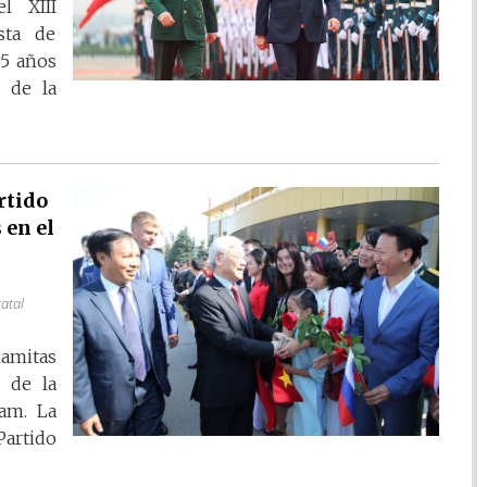
l XIII
sta de
35 años
 de la
rtido
 en el
tatal
namitas
e de la
am. La
artido