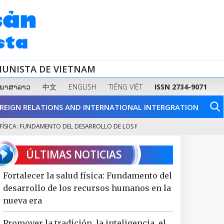
MUNISTA DE VIETNAM
ພາສາລາວ
中文
ENGLISH
TIẾNG VIỆT
ISSN 2734-9071
REIGN RELATIONS AND INTERNATIONAL INTERGRATION
A: FUNDAMENTO DEL DESARROLLO DE LOS RECURSOS HUMANOS...
IDENTI
2
ÚLTIMAS NOTICIAS
Fortalecer la salud física: Fundamento del
desarrollo de los recursos humanos en la
nueva era
Promover la tradición, la inteligencia, el