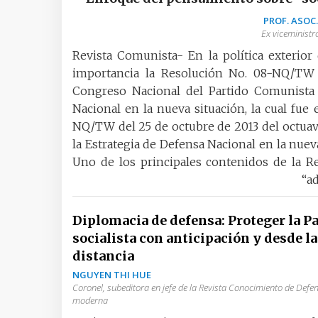
PROF. ASOC
Ex viceministr
Revista Comunista- En la política exterio
importancia la Resolución No. 08-NQ/TW 
Congreso Nacional del Partido Comunista 
Nacional en la nueva situación, la cual fu
NQ/TW del 25 de octubre de 2013 del octuav
la Estrategia de Defensa Nacional en la nue
Uno de los principales contenidos de la R
“ad
Diplomacia de defensa: Proteger la Pa
socialista con anticipación y desde la
distancia
NGUYEN THI HUE
Coronel, subeditora en jefe de la Revista Conocimiento de Defe
moderna