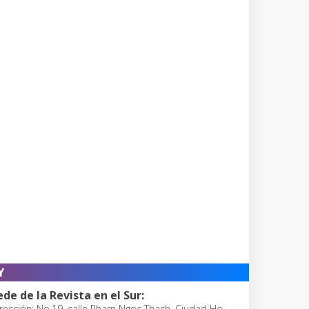
Y
ede de la Revista en el Sur:
rección: No.19, calle Pham Ngoc Thach, Ciudad Ho