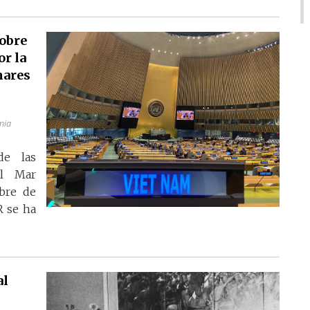
obre
or la
mares
mia
de las
el Mar
bre de
R se ha
al