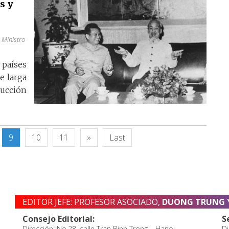
s y
 Ministro
 países
e larga
rucción
9
10
11
»
Last
EDITOR JEFE: PROFESOR ASOCIADO,
DUONG TRUNG 
Consejo Editorial:
S
Dirección: No.28, calle Tran Binh Trong – Hanoi
Di