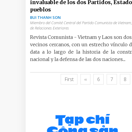
invaluable de los dos Partidos, Estado
pueblos
BUI THANH SON
Miembro del Comité Central del Partido Comunista de Vietnam,
de Relaciones Exteriores
Revista Comunista - Vietnam y Laos son dos
vecinos cercanos, con un estrecho vínculo d
data a lo largo de la historia de la const
nacional y la defensa de las dos naciones....
First
‹‹
6
7
8