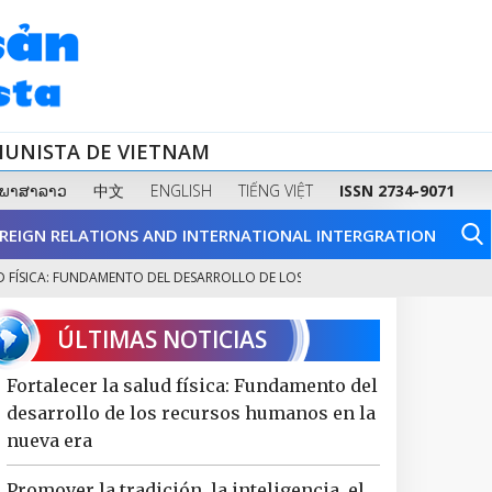
MUNISTA DE VIETNAM
ພາສາລາວ
中文
ENGLISH
TIẾNG VIỆT
ISSN 2734-9071
REIGN RELATIONS AND INTERNATIONAL INTERGRATION
ICA: FUNDAMENTO DEL DESARROLLO DE LOS RECURSOS HUMANOS...
IDEN
2
ÚLTIMAS NOTICIAS
Fortalecer la salud física: Fundamento del
desarrollo de los recursos humanos en la
nueva era
Promover la tradición, la inteligencia, el