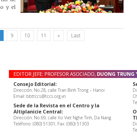
do y el
9
10
11
»
Last
EDITOR JEFE: PROFESOR ASOCIADO,
DUONG TRUNG 
Consejo Editorial:
S
Dirección: No.28, calle Tran Binh Trong – Hanoi
Di
Email: bbttccs@tccs.org.vn
Ch
Te
Sede de la Revista en el Centro y la
Altiplanicie Central:
O
T
Dirección: No.69, calle Xo Viet Nghe Tinh, Da Nang
Teléfono: (080) 51301; Fax: (080) 51303
Di
Te