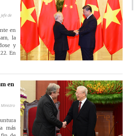
Jefe de
ante en
am, la
dose y
22. En
am en
 Ministro
untura
ra más
 fin de