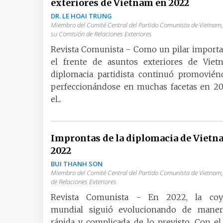
exteriores de Vietnam en 2022
DR. LE HOAI TRUNG
Miembro del Comité Central del Partido Comunista de Vietnam, 
su Comisión de Relaciones Exteriores
Revista Comunista - Como un pilar import
el frente de asuntos exteriores de Vietn
diplomacia partidista continuó promovién
perfeccionándose en muchas facetas en 20
el...
Improntas de la diplomacia de Vietn
2022
BUI THANH SON
Miembro del Comité Central del Partido Comunista de Vietnam,
de Relaciones Exteriores
Revista Comunista - En 2022, la coy
mundial siguió evolucionando de mane
rápida y complicada de lo previsto. Con el