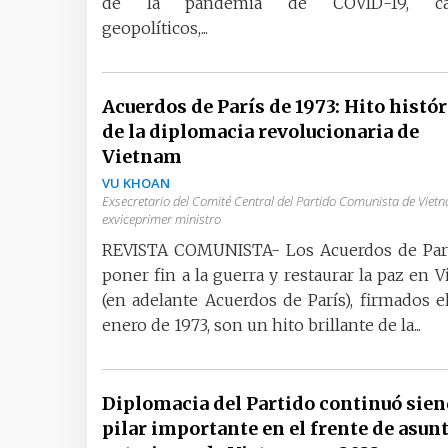
de la pandemia de COVID-19, ca
geopolíticos,...
Acuerdos de París de 1973: Hito histór
de la diplomacia revolucionaria de
Vietnam
VU KHOAN
Exsecretario del Comité Central del Partido Comunista de Viet
exviceprimer ministro
REVISTA COMUNISTA- Los Acuerdos de Parí
poner fin a la guerra y restaurar la paz en 
(en adelante Acuerdos de París), firmados e
enero de 1973, son un hito brillante de la...
Diplomacia del Partido continuó sien
pilar importante en el frente de asun