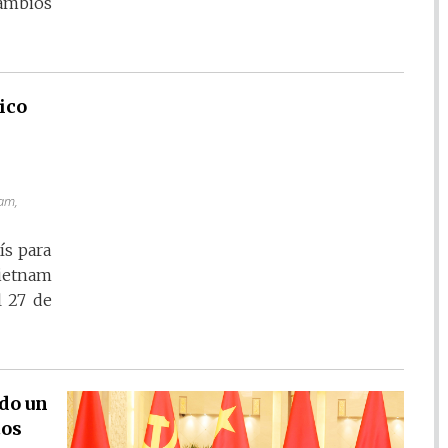
mbios
ico
nam,
s para
Vietnam
l 27 de
do un
tos