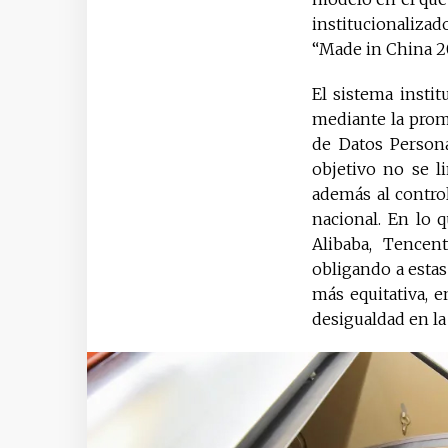
institucionalizad
“Made in China 20
El sistema insti
mediante la promu
de Datos Persona
objetivo no se l
además al control
nacional. En lo 
Alibaba, Tencen
obligando a estas
más equitativa, 
desigualdad en la