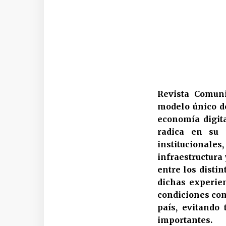
Revista Comuni
modelo único de
economía digita
radica en su 
institucionale
infraestructura 
entre los distin
dichas experie
condiciones conc
país, evitando
importantes.