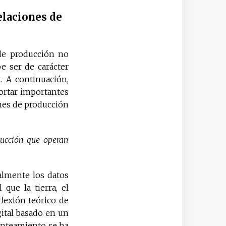
elaciones de
 de producción no
be ser de carácter
. A continuación,
ortar importantes
nes de producción
ducción que operan
almente los datos
que la tierra, el
flexión teórico de
gital basado en un
anteamiento se ha