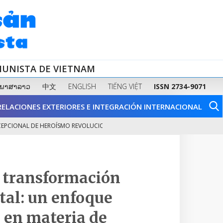
MUNISTA DE VIETNAM
ພາສາລາວ
中文
ENGLISH
TIẾNG VIỆT
ISSN 2734-9071
RELACIONES EXTERIORES E INTEGRACIÓN INTERNACIONAL
AL DE HEROÍSMO REVOLUCIONARIO Y DE...
FORTALECER LA SALUD FÍSICA
2
y transformación
ital: un enfoque
s en materia de