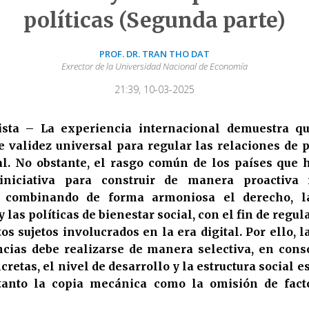
políticas (Segunda parte)
PROF. DR. TRAN THO DAT
Exrector de la Universidad Nacional de Economía
21:39, 10-03-2025
sta – La experiencia internacional demuestra q
 validez universal para regular las relaciones de 
l. No obstante, el rasgo común de los países que 
iniciativa para construir de manera proactiva
s, combinando de forma armoniosa el derecho, l
y las políticas de bienestar social, con el fin de regul
tos sujetos involucrados en la era digital. Por ello, 
ncias debe realizarse de manera selectiva, en cons
retas, el nivel de desarrollo y la estructura social e
 tanto la copia mecánica como la omisión de fac