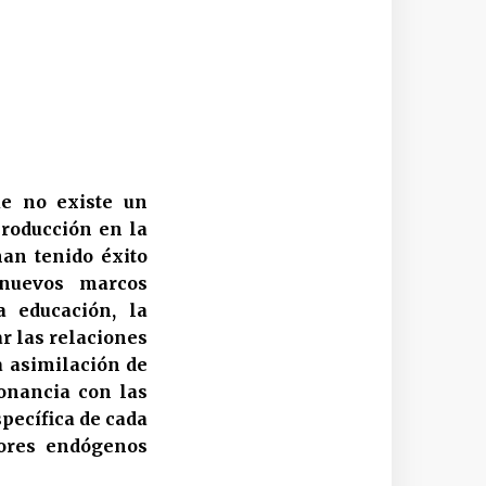
ue no existe un
producción en la
han tenido éxito
 nuevos marcos
a educación, la
ar las relaciones
la asimilación de
onancia con las
specífica de cada
tores endógenos