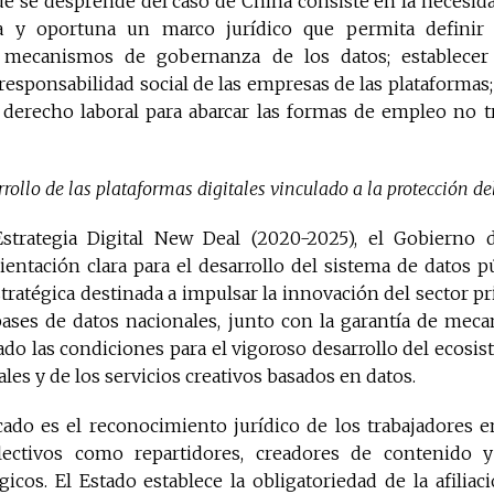
que se desprende del caso de China consiste en la necesid
a y oportuna un marco jurídico que permita definir
 mecanismos de gobernanza de los datos; establecer 
 responsabilidad social de las empresas de las plataformas
 derecho laboral para abarcar las formas de empleo no tr
rrollo de las plataformas digitales vinculado a la protección del
Estrategia Digital New Deal (2020-2025), el Gobierno 
ientación clara para el desarrollo del sistema de datos 
stratégica destinada a impulsar la innovación del sector pr
 bases de datos nacionales, junto con la garantía de mec
eado las condiciones para el vigoroso desarrollo del ecos
les y de los servicios creativos basados en datos.
ado es el reconocimiento jurídico de los trabajadores en
lectivos como repartidores, creadores de contenido 
gicos. El Estado establece la obligatoriedad de la afiliac