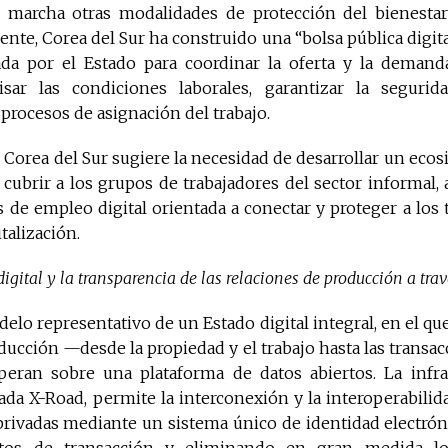
 marcha otras modalidades de protección del bienestar
mente, Corea del Sur ha construido una “bolsa pública digit
da por el Estado para coordinar la oferta y la demand
visar las condiciones laborales, garantizar la seguri
 procesos de asignación del trabajo.
 Corea del Sur sugiere la necesidad de desarrollar un eco
e cubrir a los grupos de trabajadores del sector informal,
 de empleo digital orientada a conectar y proteger a los 
talización.
digital y la transparencia de las relaciones de producción a trav
elo representativo de un Estado digital integral, en el que
ducción —desde la propiedad y el trabajo hasta las trans
operan sobre una plataforma de datos abiertos. La infrae
da X-Road, permite la interconexión y la interoperabilid
privadas mediante un sistema único de identidad electrón
tos de transacción y eliminando en gran medida los