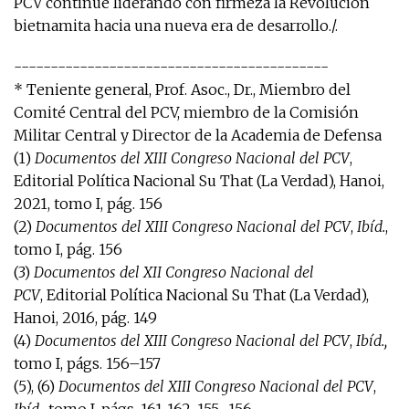
PCV continúe liderando con firmeza la Revolución
bietnamita hacia una nueva era de desarrollo./.
-------------------------------------------
* Teniente general, Prof. Asoc., Dr., Miembro del
Comité Central del PCV, miembro de la Comisión
Militar Central y Director de la Academia de Defensa
(1)
Documentos del XIII Congreso Nacional del PCV
,
Editorial Política Nacional Su That (La Verdad), Hanoi,
2021, tomo I, pág. 156
(2)
Documentos del XIII Congreso Nacional del PCV
,
Ibíd.
,
tomo I, pág. 156
(3)
Documentos del XII Congreso Nacional del
PCV
, Editorial Política Nacional Su That (La Verdad),
Hanoi, 2016, pág. 149
(4)
Documentos del XIII Congreso Nacional del PCV
,
Ibíd.,
tomo I, págs. 156–157
(5), (6)
Documentos del XIII Congreso Nacional del PCV
,
Ibíd.,
tomo I, págs. 161-162, 155–156