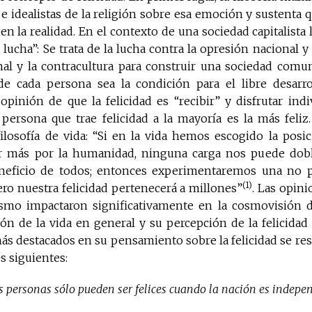
 e idealistas de la religión sobre esa emoción y sustenta
 en la realidad. En el contexto de una sociedad capitalista l
a lucha”: Se trata de la lucha contra la opresión nacional y
mal y la contracultura para construir una sociedad comun
 de cada persona sea la condición para el libre desarr
opinión de que la felicidad es “recibir” y disfrutar ind
 persona que trae felicidad a la mayoría es la más feliz
ilosofía de vida: “Si en la vida hemos escogido la posic
r más por la humanidad, ninguna carga nos puede dobl
eneficio de todos; entonces experimentaremos una no p
(1)
pero nuestra felicidad pertenecerá a millones”
. Las opini
smo impactaron significativamente en la cosmovisión d
ón de la vida en general y su percepción de la felicidad 
más destacados en su pensamiento sobre la felicidad se r
s siguientes:
s personas sólo pueden ser felices cuando la nación es independ