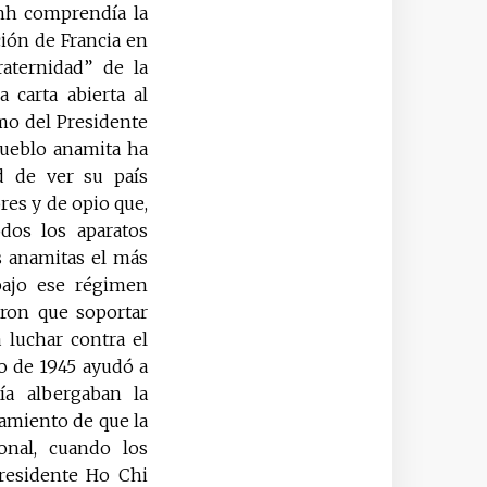
inh comprendía la
ción de Francia en
raternidad” de la
 carta abierta al
mo del Presidente
pueblo anamita ha
ad de ver su país
es y de opio que,
odos los aparatos
s anamitas el más
 bajo ese régimen
eron que soportar
 luchar contra el
o de 1945 ayudó a
ía albergaban la
samiento de que la
onal, cuando los
Presidente Ho Chi