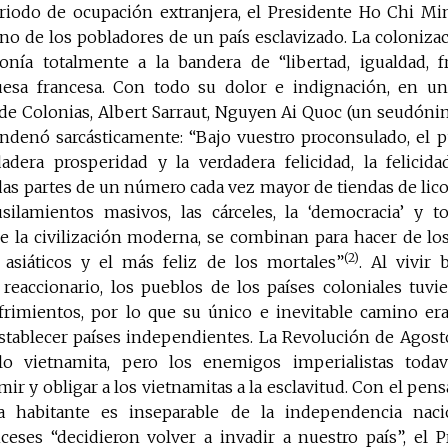
iodo de ocupación extranjera, el Presidente Ho Chi M
ino de los pobladores de un país esclavizado. La coloniza
nía totalmente a la bandera de “libertad, igualdad, f
esa francesa. Con todo su dolor e indignación, en una
 de Colonias, Albert Sarraut, Nguyen Ai Quoc (un seudóni
denó sarcásticamente: “Bajo vuestro proconsulado, el 
adera prosperidad y la verdadera felicidad, la felicid
s partes de un número cada vez mayor de tiendas de licor
silamientos masivos, las cárceles, la ‘democracia’ y t
e la civilización moderna, se combinan para hacer de lo
(2)
asiáticos y el más feliz de los mortales”
. Al vivir
eaccionario, los pueblos de los países coloniales tuvi
rimientos, por lo que su único e inevitable camino era
stablecer países independientes. La Revolución de Agost
lo vietnamita, pero los enemigos imperialistas todav
ir y obligar a los vietnamitas a la esclavitud. Con el pen
da habitante es inseparable de la independencia naci
nceses “decidieron volver a invadir a nuestro país”, el 