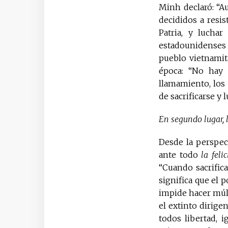
Minh declaró: “A
decididos a resis
Patria, y luchar
estadounidenses p
pueblo vietnamita
época: “No hay 
llamamiento, los
de sacrificarse y 
En segundo lugar, 
Desde la perspect
ante todo
la feli
“Cuando sacrifica
significa que el 
impide hacer múlti
el extinto dirige
todos libertad, i