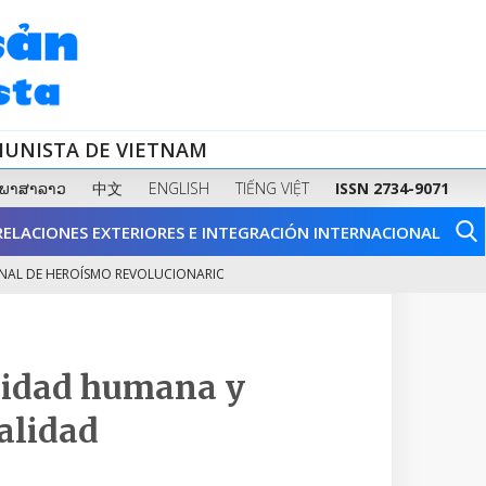
MUNISTA DE VIETNAM
ພາສາລາວ
中文
ENGLISH
TIẾNG VIỆT
ISSN 2734-9071
RELACIONES EXTERIORES E INTEGRACIÓN INTERNACIONAL
HEROÍSMO REVOLUCIONARIO Y DE...
FORTALECER LA SALUD FÍSICA: FUND
2
icidad humana y
alidad