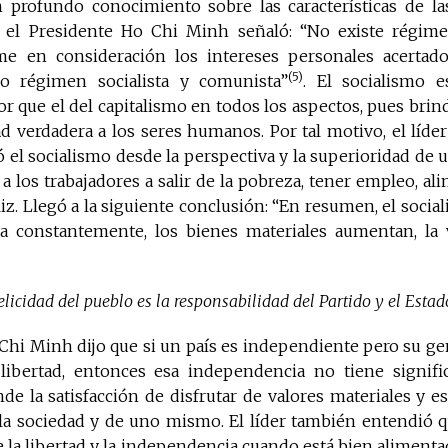
 profundo conocimiento sobre las características de la
 el Presidente Ho Chi Minh señaló: “No existe régime
e en consideración los intereses personales acertado
(5)
mo régimen socialista y comunista”
. El socialismo 
or que el del capitalismo en todos los aspectos, pues bri
dad verdadera a los seres humanos. Por tal motivo, el líde
 el socialismo desde la perspectiva y la superioridad de
a los trabajadores a salir de la pobreza, tener empleo, al
eliz. Llegó a la siguiente conclusión: “En resumen, el socia
a constantemente, los bienes materiales aumentan, la v
 felicidad del pueblo es la responsabilidad del Partido y el Estad
Chi Minh dijo que si un país es independiente pero su ge
a libertad, entonces esa independencia no tiene signific
 la satisfacción de disfrutar de valores materiales y es
la sociedad y de uno mismo. El líder también entendió q
e la libertad y la independencia cuando está bien alimenta