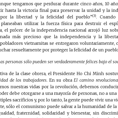
unque tengamos que perdurar durante cinco años, 10 añ
tir hasta la victoria final para preservar la unidad y la i
(3)
 por la libertad y la felicidad del pueblo”
. Cuando 
laneaban utilizar la fuerza física para destruir el espí
, el prócer de la independencia nacional arrojó luz sobr
nada más precioso que la independencia y la liberta
 pobladores vietnamitas se entregaron voluntariamente, c
luchar resueltamente por proteger la felicidad de un pueblo
las personas sólo pueden ser verdaderamente felices bajo el so
iva de la clase obrera, el Presidente Ho Chi Minh sostuv
cidad de los trabajadores
. En su obra
El camino revoluciona
mos nuestras vidas por la revolución, debemos conducirla
poder debe otorgarse a una mayoría de personas, no a una
ples sacrificios y, por lo tanto, la gente puede vivir una vi
nte, sólo el comunismo puede salvar a la humanidad de la 
gualdad, fraternidad, solidaridad y bienestar, sin discri