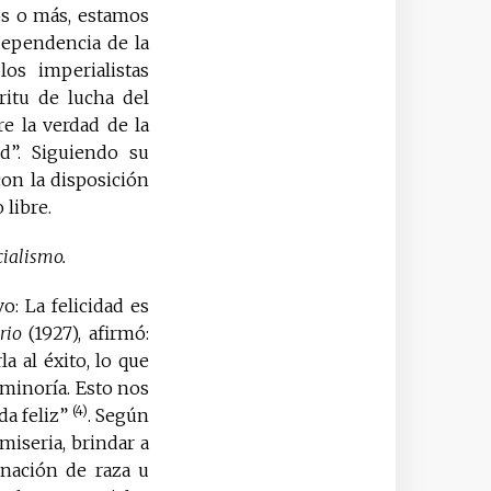
os o más, estamos
ndependencia de la
los imperialistas
ritu de lucha del
e la verdad de la
d”. Siguiendo su
on la disposición
 libre.
cialismo.
o: La felicidad es
rio
(1927), afirmó:
 al éxito, lo que
 minoría. Esto nos
(4)
da feliz”
. Según
miseria, brindar a
minación de raza u