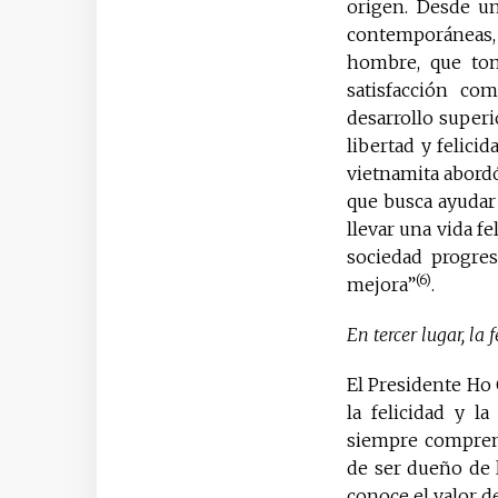
origen. Desde un
contemporáneas,
hombre, que tom
satisfacción co
desarrollo superi
libertad y felici
vietnamita abordó
que busca ayudar 
llevar una vida f
sociedad progres
(6)
mejora”
.
En tercer lugar, la
El Presidente Ho 
la felicidad y l
siempre comprende
de ser dueño de 
conoce el valor d