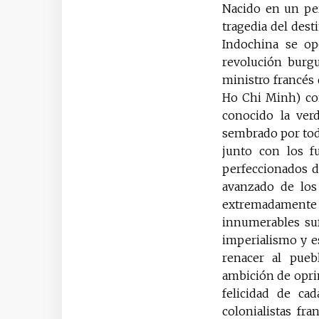
Nacido en un per
tragedia del dest
Indochina se opo
revolución burgu
ministro francés
Ho Chi Minh) con
conocido la verd
sembrado por toda
junto con los fu
perfeccionados d
avanzado de los 
extremadamente r
innumerables suf
imperialismo y e
renacer al pueb
ambición de oprim
felicidad de ca
colonialistas fra