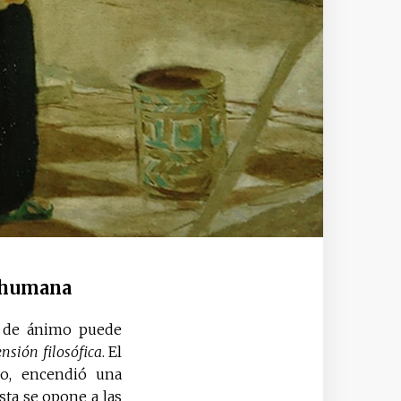
d humana
o de ánimo puede
nsión filosófica
. El
co, encendió una
sta se opone a las