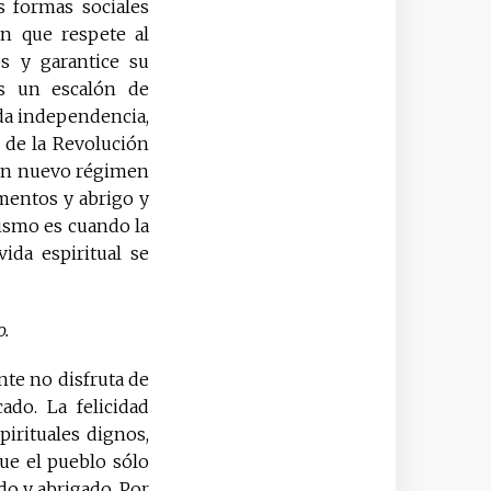
s formas sociales
n que respete al
s y garantice su
es un escalón de
nda independencia,
r de la Revolución
 un nuevo régimen
imentos y abrigo y
lismo es cuando la
ida espiritual se
o.
nte no disfruta de
ado. La felicidad
pirituales dignos,
ue el pueblo sólo
do y abrigado. Por