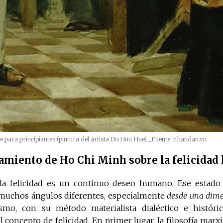
se para principiantes (pintura del artista Do Huu Hue)
_Fuente: nhandan.vn
amiento de Ho Chi Minh sobre la felicida
la felicidad es un continuo deseo humano. Ese estad
muchos ángulos diferentes, especialmente
desde una dime
smo, con su método materialista dialéctico e históri
l concepto de felicidad. En primer lugar, la filosofía marxi